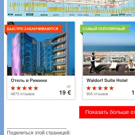
Детальнее
Детальнее
БЫСТРО ЗАКАНЧИВАЮТСЯ
САМЫЙ ПОПУЛЯРНЫЙ
Отель в Римини
Waldorf Suite Hotel
Цены
Цены
от
Рейтинг
Рейтинг
от
19 €
от
1
4.5 из 5
5 из 5
4875 отзывов
905 отзывов
39 €
110 €
Показать больше о
______________________
Поделиться этой страницей: