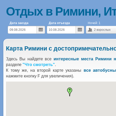
Отдых в Римини, И
Дата заезда
Дата отъезда
Ночей:
1
2
взрослых
Карта Римини с достопримечательн
Здесь Вы найдете все
интересные места Римини н
разделе
"Что смотреть"
.
К тому же, на второй карте указаны
все автобусн
нажмите кнопку F для увеличения).